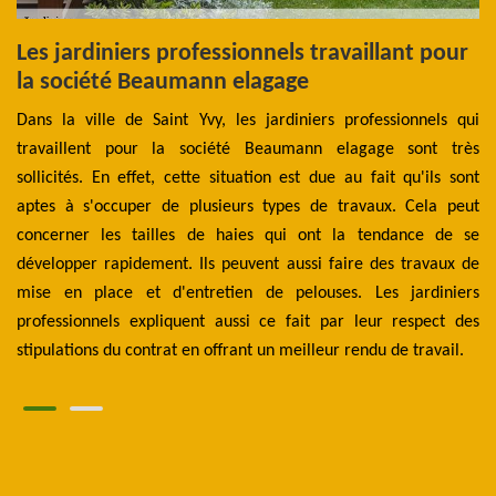
Les jardiniers professionnels travaillant pour
L
s
la société Beaumann elagage
p
e
Dans la ville de Saint Yvy, les jardiniers professionnels qui
une
travaillent pour la société Beaumann elagage sont très
Il
été
sollicités. En effet, cette situation est due au fait qu'ils sont
pe
la
aptes à s'occuper de plusieurs types de travaux. Cela peut
B
our
concerner les tailles de haies qui ont la tendance de se
no
les
développer rapidement. Ils peuvent aussi faire des travaux de
po
er
mise en place et d'entretien de pelouses. Les jardiniers
r
ets
professionnels expliquent aussi ce fait par leur respect des
pr
stipulations du contrat en offrant un meilleur rendu de travail.
ex