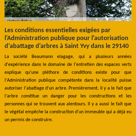
Les conditions essentielles exigées par
Q
l'Administration publique pour l'autorisation
c
d’abattage d'arbres à Saint Yvy dans le 29140
d
 se
La société Beaumann elagage, qui a plusieurs années
Se
les
d'expérience dans le domaine de l'entretien des espaces verts
sp
ion
explique qu'une pléthore de conditions existe pour que
tr
tte
l'Administration publique compétente dans la localité puisse
de
ont
autoriser l'abattage d'un arbre. Premièrement, il y a le fait que
si
es
l'arbre constitue un danger pour les constructions et les
d
ne
personnes qui se trouvent aux alentours. Il y a aussi le fait que
p
une
le végétal empêche la construction d'un immeuble qui a déjà eu
au
pas
un permis de construire.
co
ou