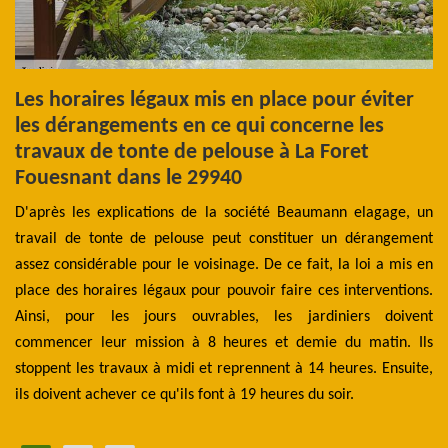
Les horaires légaux mis en place pour éviter
L
les dérangements en ce qui concerne les
d
e
travaux de tonte de pelouse à La Foret
v
Fouesnant dans le 29940
aux
La
rès
D'après les explications de la société Beaumann elagage, un
s'
ues
travail de tonte de pelouse peut constituer un dérangement
p
les
assez considérable pour le voisinage. De ce fait, la loi a mis en
ef
lle
place des horaires légaux pour pouvoir faire ces interventions.
ar
ser
Ainsi, pour les jours ouvrables, les jardiniers doivent
vé
les
commencer leur mission à 8 heures et demie du matin. Ils
so
 de
stoppent les travaux à midi et reprennent à 14 heures. Ensuite,
pr
ils doivent achever ce qu'ils font à 19 heures du soir.
de