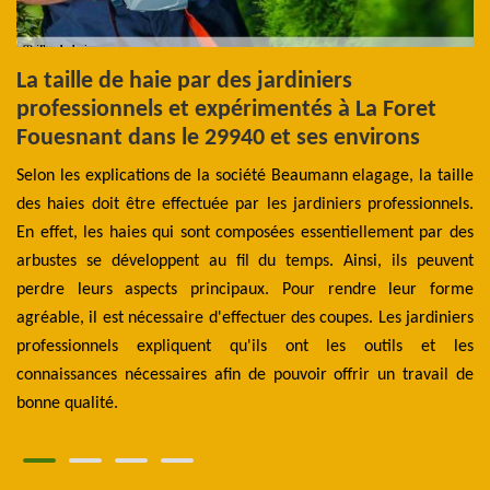
La taille de haie par des jardiniers
L
ls
professionnels et expérimentés à La Foret
B
Fouesnant dans le 29940 et ses environs
L
lle
Selon les explications de la société Beaumann elagage, la taille
d'
les
des haies doit être effectuée par les jardiniers professionnels.
ex
upe
En effet, les haies qui sont composées essentiellement par des
di
des
arbustes se développent au fil du temps. Ainsi, ils peuvent
co
 va
perdre leurs aspects principaux. Pour rendre leur forme
il
 la
agréable, il est nécessaire d'effectuer des coupes. Les jardiniers
la
ris
professionnels expliquent qu'ils ont les outils et les
se
connaissances nécessaires afin de pouvoir offrir un travail de
La
bonne qualité.