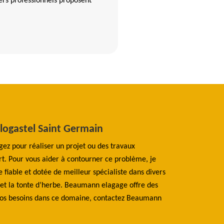
niers professionnels proposent
Plogastel Saint Germain
L'apparition
dans le 2971
agez pour réaliser un projet ou des travaux
’art. Pour vous aider à contourner ce problème, je
Les jardiniers pro
iable et dotée de meilleur spécialiste dans divers
espaces verts ou d
ie et la tonte d’herbe. Beaumann elagage offre des
par le manque de l
 vos besoins dans ce domaine, contactez Beaumann
permanente de la 
société Beaumann 