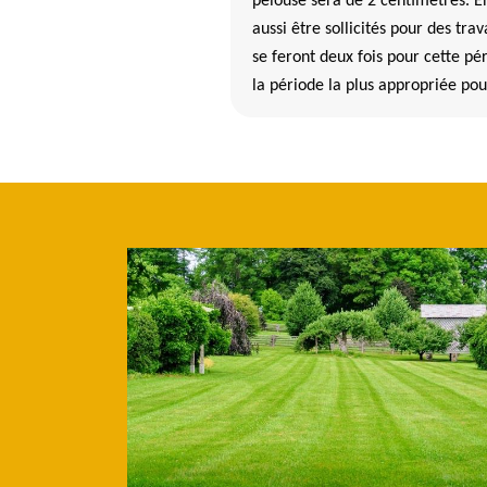
pelouse sera de 2 centimètres. E
aussi être sollicités pour des tra
se feront deux fois pour cette pér
la période la plus appropriée pou
ui aident pendant les travaux de tonte des pelou
l Saint Germain et ses environs dans le 29710
 aider les professionnels pendant leurs interventions de tonte de pel
Premièrement, il faut enlever les différents déchets et les éléments
es cailloux ou les jouets qui peuvent être laissés sur cette pelouse pe
 à gazon. Les projections peuvent aussi blesser les personnes qui se t
aut commencer par la bordure des massifs et des constructions dans le 