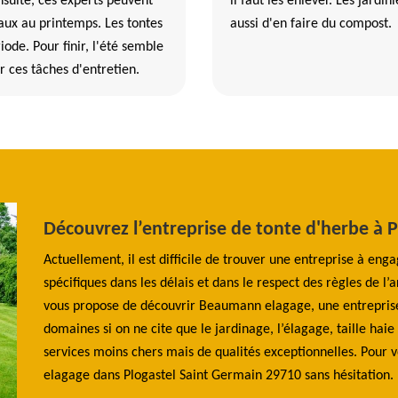
nsuite, ces experts peuvent
il faut les enlever. Les jardi
vaux au printemps. Les tontes
aussi d'en faire du compost.
iode. Pour finir, l'été semble
r ces tâches d'entretien.
ses
Découvrez l’entreprise de tonte d'herbe à 
Actuellement, il est difficile de trouver une entreprise à eng
ouse
spécifiques dans les délais et dans le respect des règles de l
 qui
vous propose de découvrir Beaumann elagage, une entreprise f
uvent
domaines si on ne cite que le jardinage, l’élagage, taille ha
rouvent
services moins chers mais de qualités exceptionnelles. Pour
jardin.
elagage dans Plogastel Saint Germain 29710 sans hésitation.