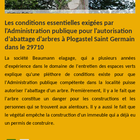
Les conditions essentielles exigées par
L
l'Administration publique pour l'autorisation
a
d’abattage d'arbres à Plogastel Saint Germain
S
dans le 29710
age
Po
 un
La société Beaumann elagage, qui a plusieurs années
d'
uer
d'expérience dans le domaine de l'entretien des espaces verts
pr
ces
explique qu'une pléthore de conditions existe pour que
un
 de
l'Administration publique compétente dans la localité puisse
pr
ets
autoriser l'abattage d'un arbre. Premièrement, il y a le fait que
l'
des
l'arbre constitue un danger pour les constructions et les
ap
es
personnes qui se trouvent aux alentours. Il y a aussi le fait que
t
 de
le végétal empêche la construction d'un immeuble qui a déjà eu
pr
un permis de construire.
ch