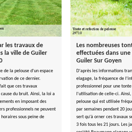
r les travaux de
Les nombreuses tont
 la ville de Guiler
effectuées dans une 
0
Guiler Sur Goyen
nte de la pelouse d'un espace
D'après les informations tr
rvation de ce dernier.
elagage, la fréquence de l'in
fait que ces travaux
professionnel pour une tonte
ause du bruit. Ainsi, la loi a
l'utilisation de celle-ci. Ainsi
gements en imposant des
pelouse qui est utilisée fréq
iers professionnels ne peuvent
par semaines pendant 20 jour
 horaires sous peine de
sert qu'à orner ces travaux s
3 fois tous les 21 jours. Les 