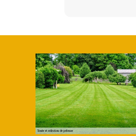
e suivi dans le cadre de la tonte d'une pelouse
i travaille dans la ville de Guiler Sur Goyen, la tonte d'une pelouse
ssus bien précis. Premièrement, il y a l'obligation de vérifier qu'il n'y
avaux surtout pour le passage de la tondeuse à gazon qu'elle soit éle
 faut pas effectuer les travaux si la pelouse est trop sèche ou trop h
nn elagage propose aux jardiniers de commencer par les bordures d
mps.