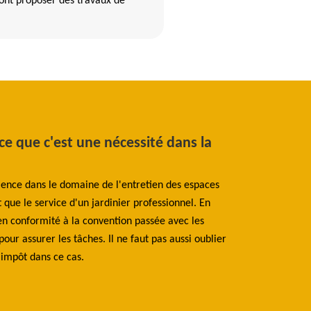
nt proposer des travaux de
-ce que c'est une nécessité dans la
Le processus 
Pour la société Be
ence dans le domaine de l'entretien des espaces
nécessite le fait 
 que le service d'un jardinier professionnel. En
d'éléments qui pui
é en conformité à la convention passée avec les
ou thermique. Pour
 pour assurer les tâches. Il ne faut pas aussi oublier
Pour poursuivre, 
d'impôt dans ce cas.
arbres pour gagn