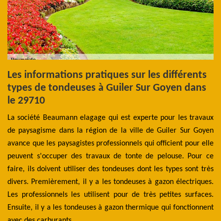
Les informations pratiques sur les différents
T
types de tondeuses à Guiler Sur Goyen dans
d
le 29710
p
e
La société Beaumann elagage qui est experte pour les travaux
nel
de paysagisme dans la région de la ville de Guiler Sur Goyen
D'
es
avance que les paysagistes professionnels qui officient pour elle
el
eur
peuvent s'occuper des travaux de tonte de pelouse. Pour ce
ve
ger
faire, ils doivent utiliser des tondeuses dont les types sont très
ef
les
divers. Premièrement, il y a les tondeuses à gazon électriques.
él
des
Les professionnels les utilisent pour de très petites surfaces.
ha
ent
Ensuite, il y a les tondeuses à gazon thermique qui fonctionnent
as
été
avec des carburants.
Po