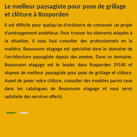
Le meilleur paysagiste pour pose de grillage
L
et clôture à Rosporden
m
R
Il est difficile pour quelqu’un d’ordinaire de concevoir un projet
ent
d’aménagement ambitieux. Pour trouver les éléments adaptés à
D'
y a
la situation, il vous faut consulter des professionnels en la
ex
y a
matière. Beaumann elagage est spécialisé dans le domaine de
pl
 le
l’architecture paysagiste depuis des années. Dans ce domaine,
le
 ou
Beaumann elagage est le leader dans Rosporden 29140 et
ma
és.
dispose de meilleur paysagiste pour pose de grillage et clôture.
le
 il
Avant de poser votre clôture, consulter des modèles parmi ceux
De
dans les catalogues de Beaumann elagage et vous serez
y 
satisfaite des services offerts.