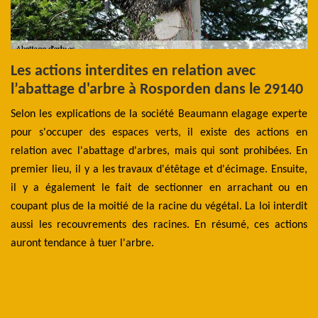
Les actions interdites en relation avec
P
l’abattage d'arbre à Rosporden dans le 29140
R
40
Selon les explications de la société Beaumann elagage experte
L’
ann
pour s'occuper des espaces verts, il existe des actions en
ri
 il
relation avec l'abattage d'arbres, mais qui sont prohibées. En
él
nde
premier lieu, il y a les travaux d'étêtage et d'écimage. Ensuite,
se
les
il y a également le fait de sectionner en arrachant ou en
d’
 de
coupant plus de la moitié de la racine du végétal. La loi interdit
qu
les
aussi les recouvrements des racines. En résumé, ces actions
rè
ir,
auront tendance à tuer l'arbre.
né
 la
el
l’
à 