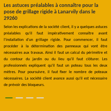
Les astuces préalables à connaître pour la
T
pose de grillage rigide à Lanarvily dans le
p
29260
L
des
Selon les explications de la société client, il y a quelques astuces
Se
is.
préalables qu'il faut impérativement connaître avant
pe
aut
l'installation d’un grillage rigide. Pour commencer, il faut
dé
 se
procéder à la détermination des panneaux qui vont être
il
uer
nécessaires aux travaux. Ainsi il faut un calcul du périmètre et
mè
res
du contour du jardin ou du lieu qu'il faut clôturer. Les
me
tre
professionnels expliquent qu'il faut un poteau tous les deux
cl
mètres. Pour poursuivre, il faut fixer le nombre de poteaux
dr
nécessaires. La société client avance aussi qu'il est nécessaire
de prévoir des bloqueurs.