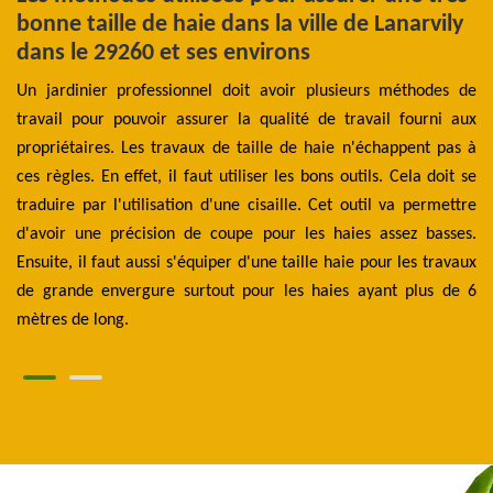
bonne taille de haie dans la ville de Lanarvily
p
dans le 29260 et ses environs
d
lle
Un jardinier professionnel doit avoir plusieurs méthodes de
Se
ls.
travail pour pouvoir assurer la qualité de travail fourni aux
de
des
propriétaires. Les travaux de taille de haie n'échappent pas à
En
ent
ces règles. En effet, il faut utiliser les bons outils. Cela doit se
ar
me
traduire par l'utilisation d'une cisaille. Cet outil va permettre
p
ers
d'avoir une précision de coupe pour les haies assez basses.
ag
es
Ensuite, il faut aussi s'équiper d'une taille haie pour les travaux
p
 de
de grande envergure surtout pour les haies ayant plus de 6
co
mètres de long.
bo