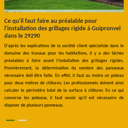
Ce qu'il faut faire au préalable pour
C
l'installation des grillages rigide à Guipronvel
c
dans le 29290
ose
Av
des
D'après les explications de la société client spécialiste dans le
d’
 de
domaine des travaux pour les habitations, il y a des tâches
ma
oir
préalables à faire avant l'installation des grillages rigides.
cl
 de
Premièrement, la détermination du nombre des panneaux
ac
on,
nécessaire doit être faite. En effet, il faut au moins un poteau
Be
ôle
pour deux mètres de clôtures. Les professionnels doivent ainsi
un
 Si
calculer le périmètre total de la surface à clôturer. En ce qui
ma
ter
concerne les poteaux, il faut savoir qu'il est nécessaire de
vo
disposer de plusieurs panneaux.
B