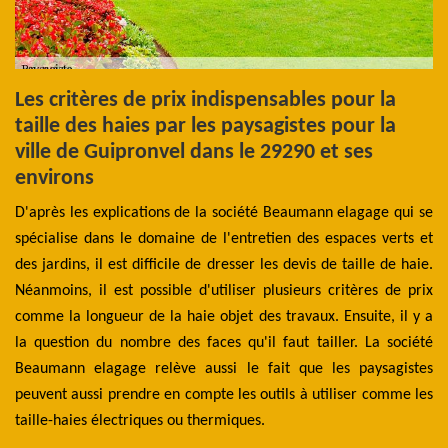
Les critères de prix indispensables pour la
C
taille des haies par les paysagistes pour la
h
ville de Guipronvel dans le 29290 et ses
la
La
environs
our
ta
 un
D'après les explications de la société Beaumann elagage qui se
mi
es
spécialise dans le domaine de l'entretien des espaces verts et
p
ts
des jardins, il est difficile de dresser les devis de taille de haie.
pr
ne
Néanmoins, il est possible d'utiliser plusieurs critères de prix
ut
ins
comme la longueur de la haie objet des travaux. Ensuite, il y a
cr
ent
la question du nombre des faces qu'il faut tailler. La société
v
ver
Beaumann elagage relève aussi le fait que les paysagistes
Gu
peuvent aussi prendre en compte les outils à utiliser comme les
taille-haies électriques ou thermiques.