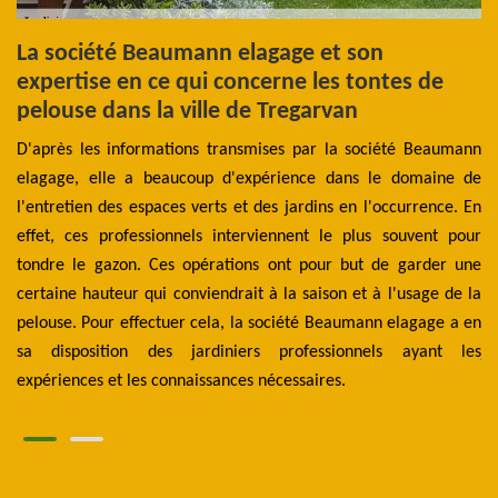
La société Beaumann elagage et son
L
expertise en ce qui concerne les tontes de
our
Et
pelouse dans la ville de Tregarvan
ier
s’
 et
D'après les informations transmises par la société Beaumann
de
tte
elagage, elle a beaucoup d'expérience dans le domaine de
ex
els
l'entretien des espaces verts et des jardins en l'occurrence. En
en
ils
effet, ces professionnels interviennent le plus souvent pour
tr
qui
tondre le gazon. Ces opérations ont pour but de garder une
po
 En
certaine hauteur qui conviendrait à la saison et à l'usage de la
ai
 de
pelouse. Pour effectuer cela, la société Beaumann elagage a en
to
sa disposition des jardiniers professionnels ayant les
ja
expériences et les connaissances nécessaires.