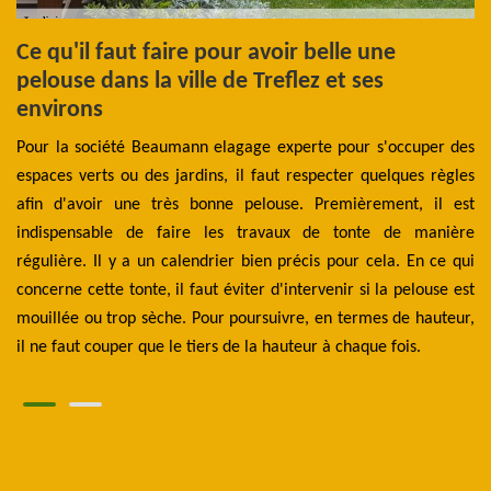
Ce qu'il faut faire pour avoir belle une
L
pelouse dans la ville de Treflez et ses
p
environs
e
une
Pour la société Beaumann elagage experte pour s'occuper des
Il
été
espaces verts ou des jardins, il faut respecter quelques règles
pe
la
afin d'avoir une très bonne pelouse. Premièrement, il est
B
our
indispensable de faire les travaux de tonte de manière
no
les
régulière. Il y a un calendrier bien précis pour cela. En ce qui
po
er
concerne cette tonte, il faut éviter d'intervenir si la pelouse est
r
ets
mouillée ou trop sèche. Pour poursuivre, en termes de hauteur,
pr
il ne faut couper que le tiers de la hauteur à chaque fois.
ex