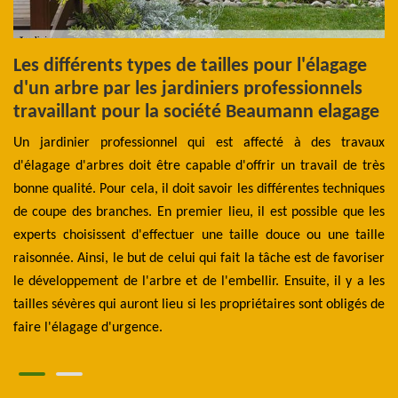
Les différents types de tailles pour l'élagage
L
d'un arbre par les jardiniers professionnels
i
travaillant pour la société Beaumann elagage
C
les
Un jardinier professionnel qui est affecté à des travaux
D'
tre
d'élagage d'arbres doit être capable d'offrir un travail de très
tr
 de
bonne qualité. Pour cela, il doit savoir les différentes techniques
da
ion
de coupe des branches. En premier lieu, il est possible que les
pr
 de
experts choisissent d'effectuer une taille douce ou une taille
co
ris
raisonnée. Ainsi, le but de celui qui fait la tâche est de favoriser
pr
ait
le développement de l'arbre et de l'embellir. Ensuite, il y a les
de
tre
tailles sévères qui auront lieu si les propriétaires sont obligés de
qu
faire l'élagage d'urgence.
de