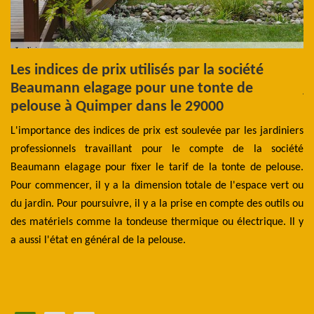
Les indices de prix utilisés par la société
T
er
Beaumann elagage pour une tonte de
j
pelouse à Quimper dans le 29000
Po
les
L'importance des indices de prix est soulevée par les jardiniers
e
tre
professionnels travaillant pour le compte de la société
pr
 de
Beaumann elagage pour fixer le tarif de la tonte de pelouse.
de
ion
Pour commencer, il y a la dimension totale de l'espace vert ou
B
 de
du jardin. Pour poursuivre, il y a la prise en compte des outils ou
ré
ris
des matériels comme la tondeuse thermique ou électrique. Il y
la
ait
a aussi l'état en général de la pelouse.
Po
tre
vo