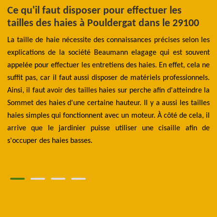
Ce qu'il faut disposer pour effectuer les
L
tailles des haies à Pouldergat dans le 29100
Et
La taille de haie nécessite des connaissances précises selon les
s’
des
explications de la société Beaumann elagage qui est souvent
de
les
appelée pour effectuer les entretiens des haies. En effet, cela ne
et
est
suffit pas, car il faut aussi disposer de matériels professionnels.
Ce
re
Ainsi, il faut avoir des tailles haies sur perche afin d'atteindre la
ma
qui
Sommet des haies d'une certaine hauteur. Il y a aussi les tailles
o
est
haies simples qui fonctionnent avec un moteur. À côté de cela, il
d’
ur,
arrive que le jardinier puisse utiliser une cisaille afin de
ha
s'occuper des haies basses.
tr
ta