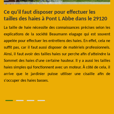
Ce qu'il faut disposer pour effectuer les
C
t
tailles des haies à Pont L Abbe dans le 29120
p
e
La taille de haie nécessite des connaissances précises selon les
une
explications de la société Beaumann elagage qui est souvent
Po
été
appelée pour effectuer les entretiens des haies. En effet, cela ne
es
la
suffit pas, car il faut aussi disposer de matériels professionnels.
af
our
Ainsi, il faut avoir des tailles haies sur perche afin d'atteindre la
i
les
Sommet des haies d'une certaine hauteur. Il y a aussi les tailles
ré
er
haies simples qui fonctionnent avec un moteur. À côté de cela, il
co
ets
arrive que le jardinier puisse utiliser une cisaille afin de
mo
s'occuper des haies basses.
il