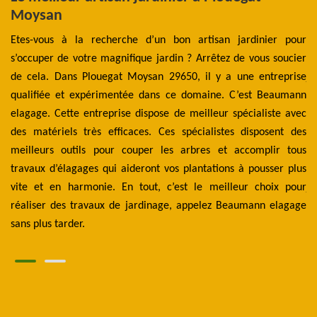
Moysan
 ce
Le
 la
Etes-vous à la recherche d’un bon artisan jardinier pour
do
 de
s’occuper de votre magnifique jardin ? Arrêtez de vous soucier
qu
 de
de cela. Dans Plouegat Moysan 29650, il y a une entreprise
ja
our
qualifiée et expérimentée dans ce domaine. C’est Beaumann
la
y a
elagage. Cette entreprise dispose de meilleur spécialiste avec
me
 la
des matériels très efficaces. Ces spécialistes disposent des
un
ne
meilleurs outils pour couper les arbres et accomplir tous
P
is
travaux d’élagages qui aideront vos plantations à pousser plus
e
vite et en harmonie. En tout, c’est le meilleur choix pour
ja
réaliser des travaux de jardinage, appelez Beaumann elagage
sans plus tarder.