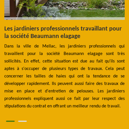
Les jardiniers professionnels travaillant pour
C
la société Beaumann elagage
t
les
Dans la ville de Mellac, les jardiniers professionnels qui
La
ent
travaillent pour la société Beaumann elagage sont très
ex
 ne
sollicités. En effet, cette situation est due au fait qu'ils sont
ap
ls.
aptes à s'occuper de plusieurs types de travaux. Cela peut
su
 la
concerner les tailles de haies qui ont la tendance de se
Ai
les
développer rapidement. Ils peuvent aussi faire des travaux de
So
 il
mise en place et d'entretien de pelouses. Les jardiniers
ha
 de
professionnels expliquent aussi ce fait par leur respect des
ar
stipulations du contrat en offrant un meilleur rendu de travail.
s'