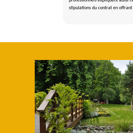
professionnels expliquent aussi ce
stipulations du contrat en offrant
ert par un jardinier expérimenté à Locmelar dans 
iste dans le domaine des travaux d'entretien de la propriété expliq
ls et expérimentés travaillant pour elle ont des compétences élargies 
fet, ces professionnels peuvent faire tout travail de tonte de pelouse 
aussi les travaux de taille des haies pour le développement des arbus
 qui peuvent gêner les voisins ou les grandes compagnies est aussi c