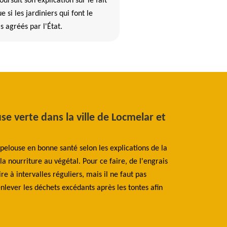
rsuit son explication sur le fait
e si les jardiniers qui font le
s agréés par l'État.
se verte dans la ville de Locmelar et
Ce qu'il faut
29400
 pelouse en bonne santé selon les explications de la
La taille de haie 
 nourriture au végétal. Pour ce faire, de l'engrais
est souvent appelé
re à intervalles réguliers, mais il ne faut pas
de matériels profe
enlever les déchets excédants après les tontes afin
d'une certaine hau
arrive que le jardi