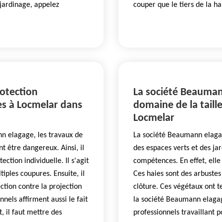
 jardinage, appelez
couper que le tiers de la h
rotection
La société Beaumann
aies à Locmelar dans
domaine de la taille
Locmelar
nn elagage, les travaux de
La société Beaumann elagage
t être dangereux. Ainsi, il
des espaces verts et des ja
ection individuelle. Il s'agit
compétences. En effet, elle 
iples coupures. Ensuite, il
Ces haies sont des arbuste
ection contre la projection
clôture. Ces végétaux ont 
nnels affirment aussi le fait
la société Beaumann elagage
t, il faut mettre des
professionnels travaillant p