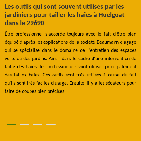
Les outils qui sont souvent utilisés par les
L
jardiniers pour tailler les haies à Huelgoat
p
s
dans le 29690
B
Être professionnel s'accorde toujours avec le fait d'être bien
La
 un
équipé d'après les explications de la société Beaumann elagage
l'
ent
qui se spécialise dans le domaine de l'entretien des espaces
da
 en
verts ou des jardins. Ainsi, dans le cadre d'une intervention de
Pr
ns.
taille des haies, les professionnels vont utiliser principalement
pe
nt
des tailles haies. Ces outils sont très utilisés à cause du fait
p
Ils
qu'ils sont très faciles d'usage. Ensuite, il y a les sécateurs pour
po
te,
faire de coupes bien précises.
dé
he
so