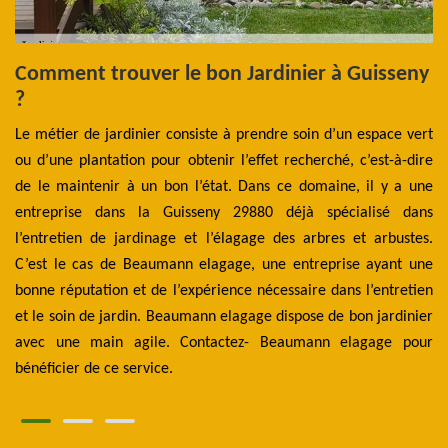
Comment trouver le bon Jardinier à Guisseny
L
?
u
s
G
Le métier de jardinier consiste à prendre soin d’un espace vert
ou d’une plantation pour obtenir l’effet recherché, c’est-à-dire
La
 un
de le maintenir à un bon l’état. Dans ce domaine, il y a une
l'
ent
entreprise dans la Guisseny 29880 déjà spécialisé dans
ou
 en
l’entretien de jardinage et l’élagage des arbres et arbustes.
de
ns.
C’est le cas de Beaumann elagage, une entreprise ayant une
pr
nt
bonne réputation et de l’expérience nécessaire dans l’entretien
râ
Ils
et le soin de jardin. Beaumann elagage dispose de bon jardinier
po
te,
avec une main agile. Contactez- Beaumann elagage pour
un
bénéficier de ce service.