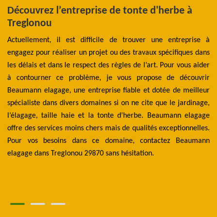
Découvrez l’entreprise de tonte d'herbe à
D
Treglonou
l
Actuellement, il est difficile de trouver une entreprise à
Le
engagez pour réaliser un projet ou des travaux spécifiques dans
p
de
les délais et dans le respect des règles de l’art. Pour vous aider
ex
les
à contourner ce problème, je vous propose de découvrir
l’
hes
Beaumann elagage, une entreprise fiable et dotée de meilleur
pr
ien
spécialiste dans divers domaines si on ne cite que le jardinage,
to
ces
l’élagage, taille haie et la tonte d’herbe. Beaumann elagage
En
 la
offre des services moins chers mais de qualités exceptionnelles.
ja
ent
Pour vos besoins dans ce domaine, contactez Beaumann
ré
 se
elagage dans Treglonou 29870 sans hésitation.
te
 la
am