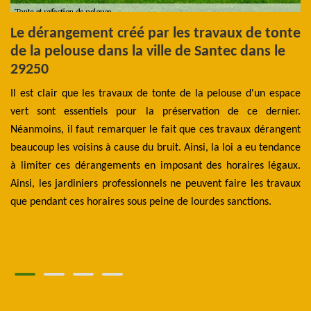
e
Le dérangement créé par les travaux de tonte
L
de la pelouse dans la ville de Santec dans le
d
29250
Po
que
Il est clair que les travaux de tonte de la pelouse d'un espace
Sa
 la
vert sont essentiels pour la préservation de ce dernier.
pr
per
Néanmoins, il faut remarquer le fait que ces travaux dérangent
vé
 la
beaucoup les voisins à cause du bruit. Ainsi, la loi a eu tendance
su
els
à limiter ces dérangements en imposant des horaires légaux.
él
ère
Ainsi, les jardiniers professionnels ne peuvent faire les travaux
ef
res
que pendant ces horaires sous peine de lourdes sanctions.
hu
ppe
au
ga