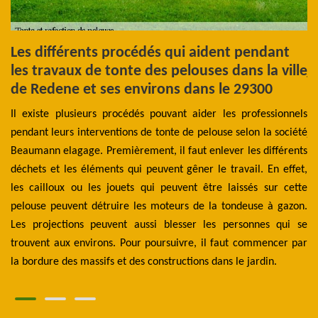
Les différents procédés qui aident pendant
L
les travaux de tonte des pelouses dans la ville
j
de Redene et ses environs dans le 29300
D'
les
Il existe plusieurs procédés pouvant aider les professionnels
el
jet
pendant leurs interventions de tonte de pelouse selon la société
ja
 la
Beaumann elagage. Premièrement, il faut enlever les différents
de
ans
déchets et les éléments qui peuvent gêner le travail. En effet,
es
ent
les cailloux ou les jouets qui peuvent être laissés sur cette
e
par
pelouse peuvent détruire les moteurs de la tondeuse à gazon.
pr
es
Les projections peuvent aussi blesser les personnes qui se
dé
nel
trouvent aux environs. Pour poursuivre, il faut commencer par
pr
la bordure des massifs et des constructions dans le jardin.
su