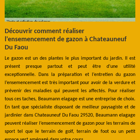
Découvrir comment réaliser
L
de
l’ensemencement de gazon à Chateauneuf
p
ou
Du Faou
e
Le gazon est un des plantes le plus important du jardin. Il est
Le
ité
présent presque partout et peut être d’une utilité
pe
ns
exceptionnelle. Dans la préparation et l’entretien du gazon
qu
aut
l’ensemencement est très important pour avoir de la verdure et
t
es.
prévenir des maladies qui peuvent les affectés. Pour réaliser
Be
ter
tous ces taches, Beaumann elagage est une entreprise de choix.
de
 ou
En tant que spécialiste disposant de meilleur paysagiste et de
et
tre
jardinier dans Chateauneuf Du Faou 29520, Beaumann elagage
él
peuvent réaliser l’ensemencement de gazon pour les terrains de
sport tel que le terrain de golf, terrain de foot ou un petit
espace vert aménagé dans votre cours.