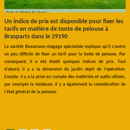
Un indice de prix est disponible pour fixer les
D
tarifs en matière de tonte de pelouse à
l
ts
Brasparts dans le 29190
Le
de
La société Beaumann elagage spécialiste explique qu'il s'avère
p
les
un peu difficile de fixer un tarif pour la tonte de pelouse. Par
ex
hes
conséquent, il a été établi quelques indices de prix. Tout
l’
ien
d'abord, il y a la dimension du jardin objet de l'opération.
pr
ces
Ensuite, il y a la prise en compte des matériels et outils utilisés,
to
 la
par exemple la tondeuse. Il y a également la considération de
En
ent
l'état général de la pelouse.
ja
 se
ré
 la
te
am