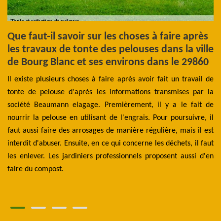
Que faut-il savoir sur les choses à faire après
L
le
les travaux de tonte des pelouses dans la ville
d
0
de Bourg Blanc et ses environs dans le 29860
d
els
Il existe plusieurs choses à faire après avoir fait un travail de
D
été
tonte de pelouse d'après les informations transmises par la
do
nts
société Beaumann elagage. Premièrement, il y a le fait de
él
et,
nourrir la pelouse en utilisant de l'engrais. Pour poursuivre, il
am
tte
faut aussi faire des arrosages de manière régulière, mais il est
dé
on.
interdit d'abuser. Ensuite, en ce qui concerne les déchets, il faut
Ce
 se
les enlever. Les jardiniers professionnels proposent aussi d'en
Be
par
faire du compost.
pl