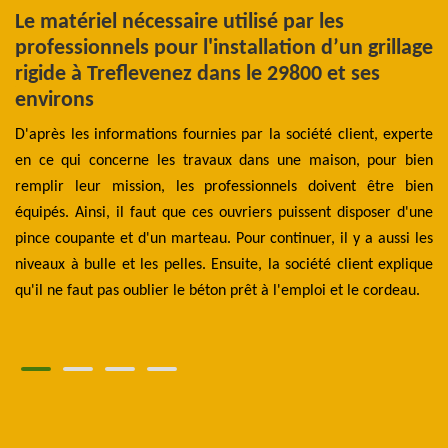
Le matériel nécessaire utilisé par les
C
professionnels pour l'installation d’un grillage
c
rigide à Treflevenez dans le 29800 et ses
jet
Av
environs
s à
d’
 la
D'après les informations fournies par la société client, experte
ma
 de
en ce qui concerne les travaux dans une maison, pour bien
cl
ne,
remplir leur mission, les professionnels doivent être bien
ac
 et
équipés. Ainsi, il faut que ces ouvriers puissent disposer d'une
Be
re.
pince coupante et d'un marteau. Pour continuer, il y a aussi les
un
eux
niveaux à bulle et les pelles. Ensuite, la société client explique
ma
ez
qu'il ne faut pas oublier le béton prêt à l'emploi et le cordeau.
vo
B