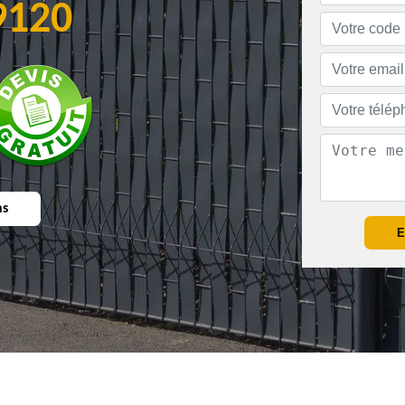
9120
ns