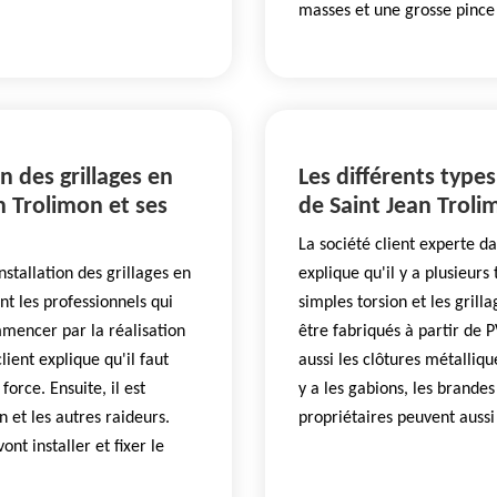
masses et une grosse pince
n des grillages en
Les différents types
an Trolimon et ses
de Saint Jean Troli
La société client experte d
installation des grillages en
explique qu'il y a plusieurs t
t les professionnels qui
simples torsion et les gril
ommencer par la réalisation
être fabriqués à partir de P
lient explique qu'il faut
aussi les clôtures métalliq
orce. Ensuite, il est
y a les gabions, les brandes
n et les autres raideurs.
propriétaires peuvent aussi
ont installer et fixer le