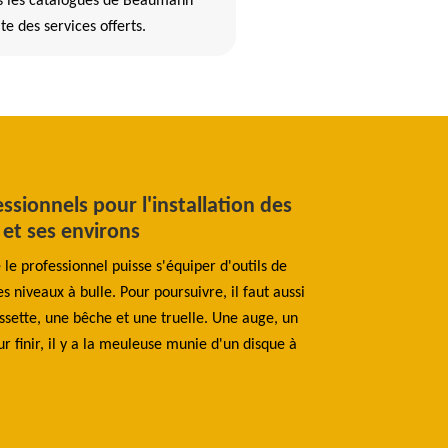
s les catalogues de Beaumann
te des services offerts.
ssionnels pour l'installation des
Ce qu'il fau
n et ses environs
clôtures à S
e le professionnel puisse s'équiper d'outils de
Selon les explicat
niveaux à bulle. Pour poursuivre, il faut aussi
faut pas négliger.
ssette, une bêche et une truelle. Une auge, un
distance de 2 à d
 finir, il y a la meuleuse munie d'un disque à
dans le sol. En ce
pour un mètre cu