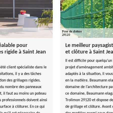
réalable pour
Le meilleur paysagis
es rigide à Saint Jean
et clôture à Saint J
Il est difficile pour quelqu’u
été client spécialiste dans le
projet d’aménagement ambiti
tations, il y a des tâches
adaptés à la situation, il vou
tion des grillages rigides.
en la matière. Beaumann elag
 du nombre des panneaux
domaine de l’architecture pa
et, il faut au moins un poteau
ce domaine, Beaumann elagag
 professionnels doivent ainsi
Trolimon 29120 et dispose de
surface à clôturer. En ce qui
de grillage et clôture. Avant