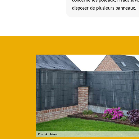
concerne les poteaux, il faut savo
disposer de plusieurs panneaux.
les facteurs à prendre en compte pour la pose des
limon dans le 29120
client, il existe deux facteurs importants pour la pose des clôtures qu'
gnement et de la hauteur. Ainsi, il est nécessaire d'espacer les poteaux 
. Dans ce cas, la profondeur d'implantation devrait être de 50 centi
ellage, il faut utiliser du béton dont le dosage doit être de 250 kg de