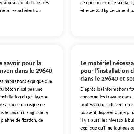
ension seraient d'une très
ce qui concerne le scellage,
priétaires achètent du
être de 250 kg de ciment p
e savoir pour la
Le matériel nécessai
gonven dans le 29640
pour l'installation 
dans le 29640 et se
les habitations explique que
n du béton n'est pas une
D'après les informations fou
'installation du grillage se
concerne les travaux dans u
ire à cause du risque de
professionnels doivent être 
s le cas où il s'agit de la
puissent disposer d'une pin
platine de fixation, de
il y a aussi les niveaux à bul
explique qu'il ne faut pas o