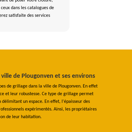
Avant de poser votre clôture,
 ceux dans les catalogues de
ez satisfaite des services
la ville de Plougonven et ses environs
Ce qu'il faut
Plougonven e
ypes de grillage dans la ville de Plougonven. En effet
ance et leur robustesse. Ce type de grillage permet
D'après les explic
n délimitant un espace. En effet, l'épaisseur des
possible d'install
ofessionnels expérimentés. Ainsi, les propriétaires
panneaux à savoir
ion de leur habitation.
va utiliser des pla
le serrage du potea