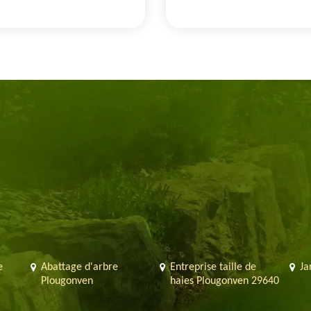
e
Abattage d'arbre
Entreprise taille de
Ja
n
Plougonven
haies Plougonven 29640