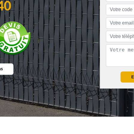
40
ns