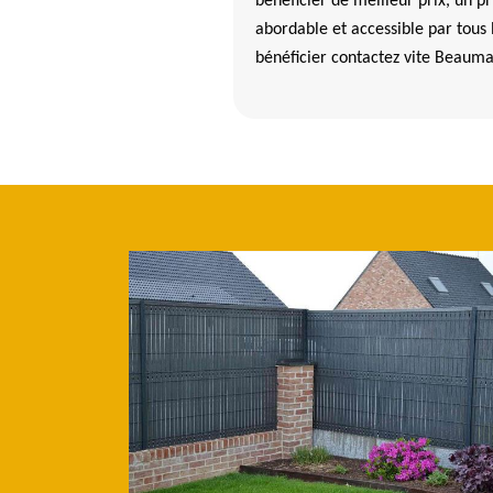
bénéficier de meilleur prix, un p
abordable et accessible par tous 
bénéficier contactez vite Beaum
installation des grillages sur des murets dans la vil
ns
é client experte en ce qui concerne les travaux sur les clôtures, il est
r les murets. En premier lieu, il faut respecter différentes hauteurs de
3 centimètres et 103 centimètres. Le professionnel qui va faire les t
Pour ce qui concerne le matériel à utiliser, il faut une clé BTR 4 afin d
Il faut aussi des chevilles selon la société client.