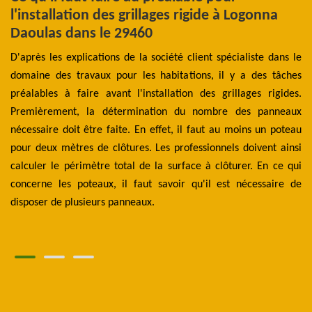
l'installation des grillages rigide à Logonna
e
Daoulas dans le 29460
L
ent
D'après les explications de la société client spécialiste dans le
Se
de
domaine des travaux pour les habitations, il y a des tâches
im
les
préalables à faire avant l'installation des grillages rigides.
s'
une
Premièrement, la détermination du nombre des panneaux
d'
 La
nécessaire doit être faite. En effet, il faut au moins un poteau
de
age
pour deux mètres de clôtures. Les professionnels doivent ainsi
50
 se
calculer le périmètre total de la surface à clôturer. En ce qui
fa
aut
concerne les poteaux, il faut savoir qu'il est nécessaire de
ci
les
disposer de plusieurs panneaux.