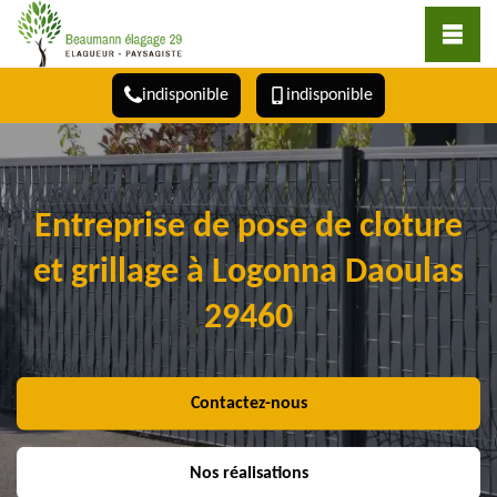
indisponible
indisponible
Entreprise de pose de cloture
et grillage à Logonna Daoulas
29460
Contactez-nous
Nos réalisations