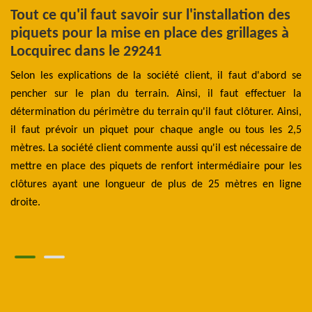
n
Tout ce qu'il faut savoir sur l'installation des
L
ec
piquets pour la mise en place des grillages à
d
Locquirec dans le 29241
e
des
Selon les explications de la société client, il faut d'abord se
Pl
 En
pencher sur le plan du terrain. Ainsi, il faut effectuer la
gr
 de
détermination du périmètre du terrain qu'il faut clôturer. Ainsi,
pr
y a
il faut prévoir un piquet pour chaque angle ou tous les 2,5
te
es
mètres. La société client commente aussi qu'il est nécessaire de
a
aux
mettre en place des piquets de renfort intermédiaire pour les
pr
rès
clôtures ayant une longueur de plus de 25 mètres en ligne
in
ent
droite.
gr
du