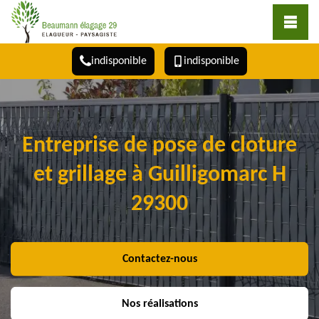
indisponible
indisponible
Entreprise de pose de cloture
et grillage à Guilligomarc H
29300
Contactez-nous
Nos réalisations