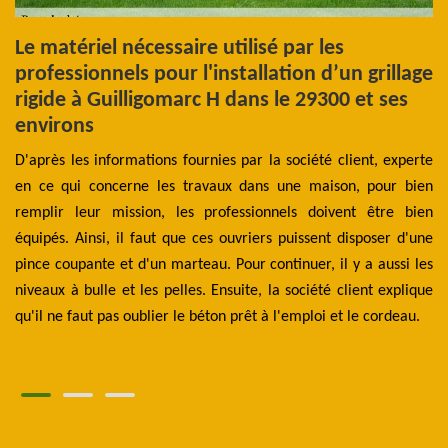
ns
Le matériel nécessaire utilisé par les
C
ns
professionnels pour l'installation d’un grillage
c
rigide à Guilligomarc H dans le 29300 et ses
Av
environs
les
d’
 En
D'après les informations fournies par la société client, experte
ma
 en
en ce qui concerne les travaux dans une maison, pour bien
cl
tir
remplir leur mission, les professionnels doivent être bien
ac
res
équipés. Ainsi, il faut que ces ouvriers puissent disposer d'une
Be
les
pince coupante et d'un marteau. Pour continuer, il y a aussi les
un
les
niveaux à bulle et les pelles. Ensuite, la société client explique
ma
.
qu'il ne faut pas oublier le béton prêt à l'emploi et le cordeau.
vo
B