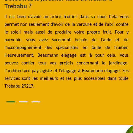
Trebabu ?
h
Il est bien d’avoir un arbre fruitier dans sa cour. Cela vous
La
ien
permet non seulement d’avoir de la verdure et de l’abri contre
es
des
le soleil mais aussi de produire votre propre fruit. Pour y
de
la,
parvenir, vous avez surement besoin de l’aide et de
de
es.
l’accompagnement des spécialistes en taille de fruitier.
pr
 de
Heureusement, Beaumann elagage est là pour cela. Vous
ce
 ce
pouvez confier tous vos projets concernant le jardinage,
à 
tte
l’architecture paysagiste et l’élagage à Beaumann elagage. Ses
B
 et
services sont les meilleurs et les plus accessibles dans toute
in
Trebabu 29217.