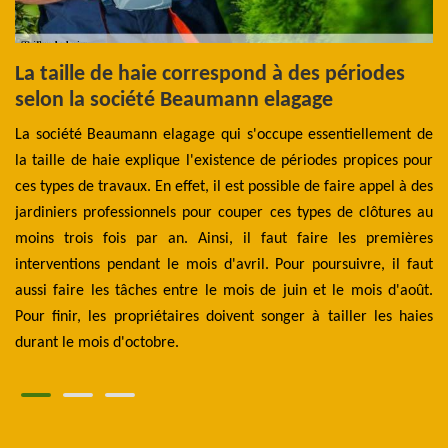
is
La taille de haie correspond à des périodes
L
selon la société Beaumann elagage
e
aux
que
La société Beaumann elagage qui s'occupe essentiellement de
Po
fs.
la taille de haie explique l'existence de périodes propices pour
ap
 la
ces types de travaux. En effet, il est possible de faire appel à des
ta
es.
jardiniers professionnels pour couper ces types de clôtures au
ce
se.
moins trois fois par an. Ainsi, il faut faire les premières
ch
Les
interventions pendant le mois d'avril. Pour poursuivre, il faut
ce
ons
aussi faire les tâches entre le mois de juin et le mois d'août.
ma
nce
Pour finir, les propriétaires doivent songer à tailler les haies
fa
durant le mois d'octobre.
pr