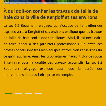
À qui doit-on confier les travaux de taille de
O
haie dans la ville de Kergloff et ses environs
Av
La société Beaumann elagage, qui s'occupe de l'entretien des
be
ien
espaces verts à Kergloff et ses environs explique que les travaux
t
our
de taille de haie sont assez compliqués. Ainsi, il est nécessaire
éq
 la
de faire appel à des jardiniers professionnels. En effet, ces
tr
les
professionnels sont très bien équipés et très bien renseignés sur
te
ser
ce qu'il faut faire. Ainsi, les propriétaires n'auront plus de soucis
29
 il
à se faire pour la qualité des travaux accomplis. La société
cl
ies
Beaumann elagage explique aussi que la durée des
pr
interventions doit aussi être prise en compte.