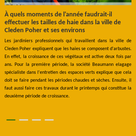
À quels moments de l'année faudrait-il
L
s
effectuer les tailles de haie dans la ville de
La
Cleden Poher et ses environs
d'
des
Les jardiniers professionnels qui travaillent dans la ville de
ex
les
Cleden Poher expliquent que les haies se composent d'arbustes.
Pr
oit
En effet, la croissance de ces végétaux est active deux fois par
cl
 la
ans. Pour la première période, la société Beaumann elagage
En
une
spécialiste dans l'entretien des espaces verts explique que cela
Ic
 de
doit se faire pendant les périodes chaudes et sèches. Ensuite, il
ja
tre
faut aussi faire ces travaux durant le printemps qui constitue la
co
deuxième période de croissance.
de