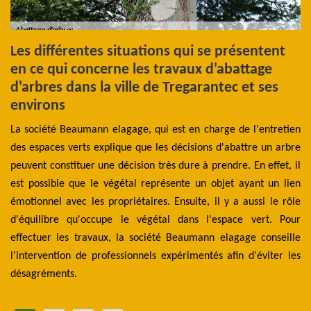
é
Les différentes situations qui se présentent
L
en ce qui concerne les travaux d'abattage
i
d'arbres dans la ville de Tregarantec et ses
d
environs
ann
Il
s à
La société Beaumann elagage, qui est en charge de l'entretien
l'
été
des espaces verts explique que les décisions d'abattre un arbre
so
res
peuvent constituer une décision très dure à prendre. En effet, il
co
 se
est possible que le végétal représente un objet ayant un lien
Po
es.
émotionnel avec les propriétaires. Ensuite, il y a aussi le rôle
Le
aux
d'équilibre qu'occupe le végétal dans l'espace vert. Pour
pa
aux
effectuer les travaux, la société Beaumann elagage conseille
el
l'intervention de professionnels expérimentés afin d'éviter les
désagréments.