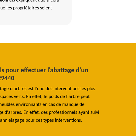
sionnels expliquent que si cela
 que les propriétaires soient
els pour effectuer l'abattage d'un
Les informat
 29440
Treflaouenan
age d'arbres est l'une des interventions les plus
D'après les explic
aces verts. En effet, le poids de l'arbre peut
est possible d'aba
immeubles environnants en cas de manque de
dizaines de mètres
e d'arbres. En effet, des professionnels ayant suivi
aussi exiger l'aba
mann elagage pour ces types interventions.
sont réfractaires à