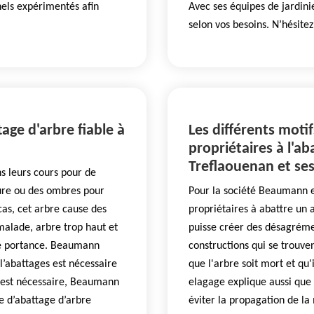
nels expérimentés afin
Avec ses équipes de jardinie
selon vos besoins. N’hésit
age d'arbre fiable à
Les différents moti
propriétaires à l'ab
Treflaouenan et ses
s leurs cours pour de
ure ou des ombres pour
Pour la société Beaumann el
cas, cet arbre cause des
propriétaires à abattre un a
alade, arbre trop haut et
puisse créer des désagréme
ble portance. Beaumann
constructions qui se trouven
l’abattages est nécessaire
que l'arbre soit mort et qu
ge est nécessaire, Beaumann
elagage explique aussi que
e d’abattage d’arbre
éviter la propagation de la