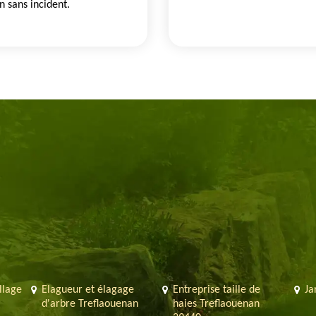
n sans incident.
llage
Elagueur et élagage
Entreprise taille de
Ja
d'arbre Treflaouenan
haies Treflaouenan