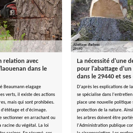
n relation avec
La nécessité d'une 
eflaouenan dans le
pour l'abattage d'un
dans le 29440 et ses
iété Beaumann elagage
D'après les explications de 
s verts, il existe des actions
se spécialise dans l'entretien
res, mais qui sont prohibées.
place une nouvelle politique 
x d'étêtage et d'écimage.
protection de la nature. Ainsi
 de sectionner en arrachant ou
les arbres doivent être porté
 racine du végétal. La loi
l'Administration publique co