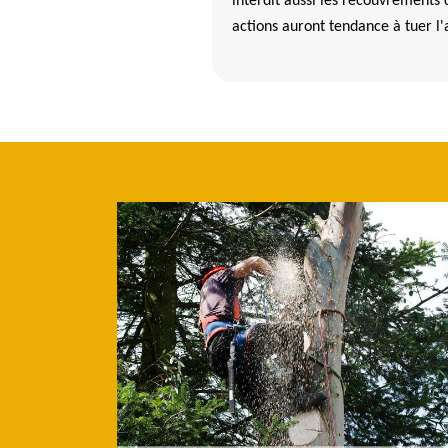
interdit aussi les recouvrements 
actions auront tendance à tuer l'
giste abattage d'arbre à Treflaouenan
re le métier de paysagiste, de jardinier et d’élagueur. Un de leur po
e la verdure. Les arbres sont des êtres vivants, donc il peut vieillir
 atteint de l’un de ces pathologies, la solution la plus probable est
ann elagage dispose de meilleure technique et des matériels adaptés
te Treflaouenan 29440, Beaumann elagage peut intervenir en cas d’u