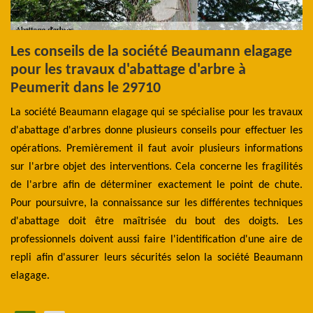
Les conseils de la société Beaumann elagage
L
pour les travaux d'abattage d'arbre à
i
Peumerit dans le 29710
d
 de
La société Beaumann elagage qui se spécialise pour les travaux
Il
 la
d'abattage d'arbres donne plusieurs conseils pour effectuer les
l'
 en
opérations. Premièrement il faut avoir plusieurs informations
so
tu.
sur l'arbre objet des interventions. Cela concerne les fragilités
co
re.
de l'arbre afin de déterminer exactement le point de chute.
Po
ent
Pour poursuivre, la connaissance sur les différentes techniques
Le
ann
d'abattage doit être maîtrisée du bout des doigts. Les
pa
professionnels doivent aussi faire l'identification d'une aire de
el
repli afin d'assurer leurs sécurités selon la société Beaumann
elagage.