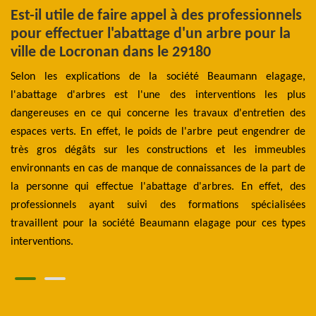
e
Est-il utile de faire appel à des professionnels
T
pour effectuer l'abattage d'un arbre pour la
à
ville de Locronan dans le 29180
rge
En
les
Selon les explications de la société Beaumann elagage,
l’
lle
l'abattage d'arbres est l'une des interventions les plus
go
des
dangereuses en ce qui concerne les travaux d'entretien des
re
ger
espaces verts. En effet, le poids de l'arbre peut engendrer de
ar
re.
très gros dégâts sur les constructions et les immeubles
po
ant
environnants en cas de manque de connaissances de la part de
Be
 de
la personne qui effectue l'abattage d'arbres. En effet, des
pa
les
professionnels ayant suivi des formations spécialisées
vo
ler
travaillent pour la société Beaumann elagage pour ces types
tr
interventions.
B