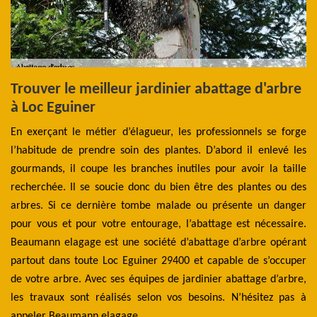
s
Trouver le meilleur jardinier abattage d'arbre
L
à Loc Eguiner
p
v
En exerçant le métier d’élagueur, les professionnels se forge
2
l’habitude de prendre soin des plantes. D’abord il enlevé les
qui
gourmands, il coupe les branches inutiles pour avoir la taille
Po
 il
recherchée. Il se soucie donc du bien être des plantes ou des
po
des
arbres. Si ce dernière tombe malade ou présente un danger
y 
ent
pour vous et pour votre entourage, l’abattage est nécessaire.
da
ort
Beaumann elagage est une société d’abattage d’arbre opérant
au
ge
partout dans toute Loc Eguiner 29400 et capable de s’occuper
e
tus
de votre arbre. Avec ses équipes de jardinier abattage d’arbre,
ex
les travaux sont réalisés selon vos besoins. N’hésitez pas à
po
appeler Beaumann elagage.