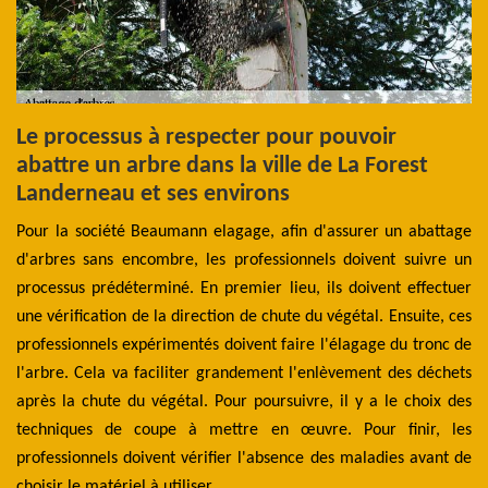
s
Le processus à respecter pour pouvoir
L
abattre un arbre dans la ville de La Forest
p
Landerneau et ses environs
v
d
Pour la société Beaumann elagage, afin d'assurer un abattage
qui
d'arbres sans encombre, les professionnels doivent suivre un
Po
 il
processus prédéterminé. En premier lieu, ils doivent effectuer
po
des
une vérification de la direction de chute du végétal. Ensuite, ces
y 
ent
professionnels expérimentés doivent faire l'élagage du tronc de
da
ort
l'arbre. Cela va faciliter grandement l'enlèvement des déchets
au
ge
après la chute du végétal. Pour poursuivre, il y a le choix des
e
tus
techniques de coupe à mettre en œuvre. Pour finir, les
ex
professionnels doivent vérifier l'absence des maladies avant de
po
choisir le matériel à utiliser.