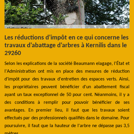
Les réductions d'impôt en ce qui concerne les
L
travaux d'abattage d'arbres à Kernilis dans le
e
29260
d
e
Selon les explications de la société Beaumann elagage, l'État et
ien
l'Administration ont mis en place des mesures de réduction
La
bre
d'impôt pour des travaux d'entretien des espaces verts. Ainsi,
de
 il
les propriétaires peuvent bénéficier d'un abattement fiscal
pe
ien
ayant un taux exceptionnel de 50 pour cent. Néanmoins, il y a
es
ôle
des conditions à remplir pour pouvoir bénéficier de ses
ém
our
avantages. En premier lieu, il faut que les travaux soient
d'
lle
effectués par des professionnels qualifiés dans le domaine. Pour
ef
les
poursuivre, il faut que la hauteur de l'arbre ne dépasse pas 3,5
l'
mètres.
dé