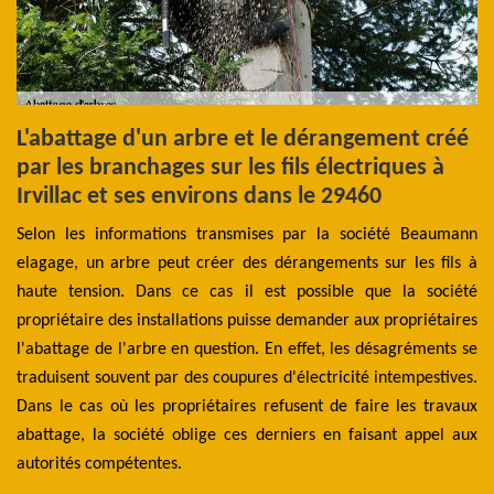
L'abattage d'un arbre et le dérangement créé
E
par les branchages sur les fils électriques à
d
Irvillac et ses environs dans le 29460
Il
y a
Selon les informations transmises par la société Beaumann
de
des
elagage, un arbre peut créer des dérangements sur les fils à
de
-à-
haute tension. Dans ce cas il est possible que la société
do
 le
propriétaire des installations puisse demander aux propriétaires
es
que
l'abattage de l'arbre en question. En effet, les désagréments se
pr
 de
traduisent souvent par des coupures d'électricité intempestives.
di
.
Dans le cas où les propriétaires refusent de faire les travaux
me
abattage, la société oblige ces derniers en faisant appel aux
el
autorités compétentes.