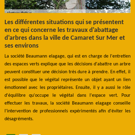
e
Les différentes situations qui se présentent
C
en ce qui concerne les travaux d'abattage
C
d'arbres dans la ville de Camaret Sur Mer et
our
Le
ses environs
des
su
as,
La société Beaumann elagage, qui est en charge de l'entretien
Lo
un
des espaces verts explique que les décisions d'abattre un arbre
ti
rop
peuvent constituer une décision très dure à prendre. En effet, il
de
us
est possible que le végétal représente un objet ayant un lien
do
l a
émotionnel avec les propriétaires. Ensuite, il y a aussi le rôle
Be
re,
d'équilibre qu'occupe le végétal dans l'espace vert. Pour
d’
ise
effectuer les travaux, la société Beaumann elagage conseille
ab
te
l'intervention de professionnels expérimentés afin d'éviter les
l’
désagréments.